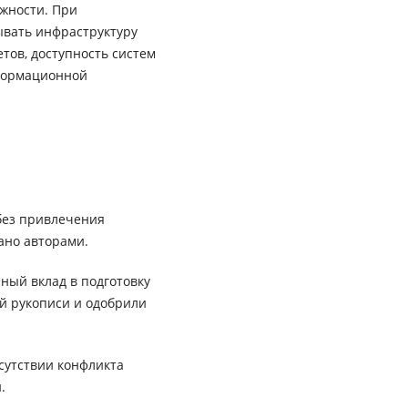
жности. При
вать инфраструктуру
етов, доступность систем
нформационной
без привлечения
ано авторами.
ный вклад в подготовку
ей рукописи и одобрили
сутствии конфликта
.