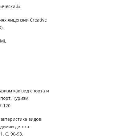
ический».
иях лицензии Creative
).
XML
ризм как вид спорта и
порт. Туризм.
7-120.
рактеристика видов
адемии детско-
. С. 90-98.