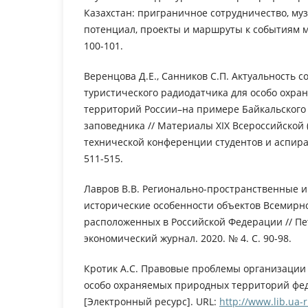
Казахстан: приграничное сотрудничество, му
потенциал, проекты и маршруты к событиям ми
100-101.
Веренцова Д.Е., Санников С.П. Актуальность с
туристического радиодатчика для особо охр
территорий России–на примере Байкальского
заповедника // Материалы XIX Всероссийской
технической конференции студентов и аспиран
511-515.
Лавров В.В. Регионально-пространственные и
исторические особенности объектов Всемирн
расположенных в Российской Федерации // Пе
экономический журнал. 2020. № 4. С. 90-98.
Кротик А.С. Правовые проблемы организации
особо охраняемых природных территорий фед
[Электронный ресурс]. URL:
http://www.lib.ua-