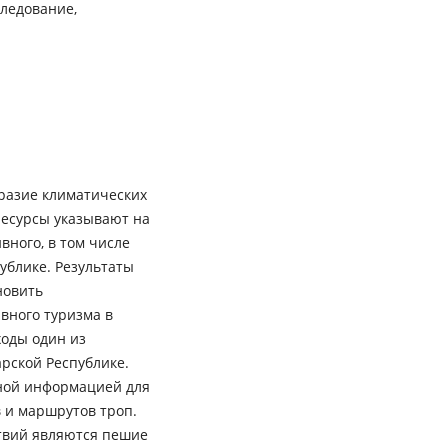
следование,
бразие климатических
ресурсы указывают на
вного, в том числе
ублике. Результаты
новить
вного туризма в
ходы один из
рской Республике.
ной информацией для
 и маршрутов троп.
твий являются пешие