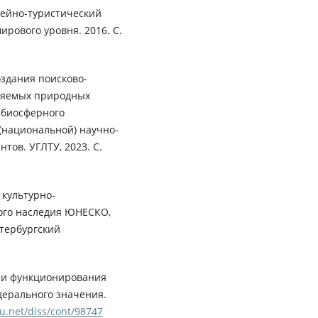
зейно-туристический
рового уровня. 2016. С.
оздания поисково-
аняемых природных
 биосферного
 (национальной) научно-
тов. УГЛТУ, 2023. С.
 культурно-
ого наследия ЮНЕСКО,
тербургский
 и функционирования
ерального значения.
ru.net/diss/cont/98747