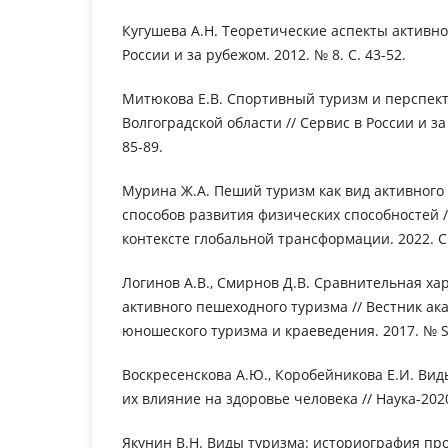
Кугушева А.Н. Теоретические аспекты активног
России и за рубежом. 2012. № 8. С. 43-52.
Митюкова Е.В. Спортивный туризм и перспект
Волгоградской области // Сервис в России и за
85-89.
Мурина Ж.А. Пеший туризм как вид активного 
способов развития физических способностей /
контексте глобальной трансформации. 2022. С.
Логинов А.В., Смирнов Д.В. Сравнительная ха
активного пешеходного туризма // Вестник ак
юношеского туризма и краеведения. 2017. № S1
Воскресенскова А.Ю., Коробейникова Е.И. Вид
их влияние на здоровье человека // Наука-2020. 
Якунин В.Н. Виды туризма: историография про