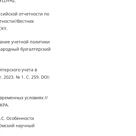
 YLDYHZ.
сийской отчетности по
тности//Вестник
CKY.
вание учетной политики
народный бухгалтерский
лтерского учета в
2023. № 1. С. 259. DOI:
временных условиях //
KPA.
В.С. Особенности
 Омский научный
.