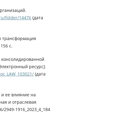
организаций.
.ru/folder/14476
(дата
я трансформация
156 с.
О консолидированной
[Электронный ресурс].
doc_LAW_103021/
(дата
 и ее влияние на
ная и отраслевая
576/2949-1916_2023_4_184