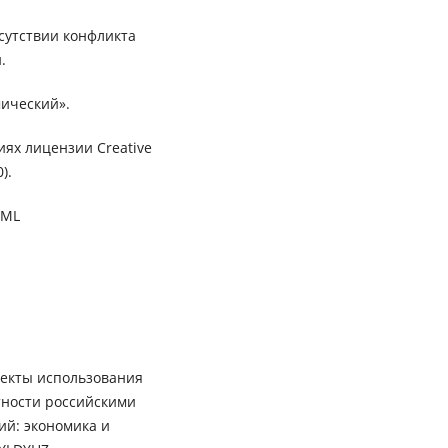
сутствии конфликта
.
ический».
иях лицензии Creative
).
XML
спекты использования
тности российскими
ий: экономика и