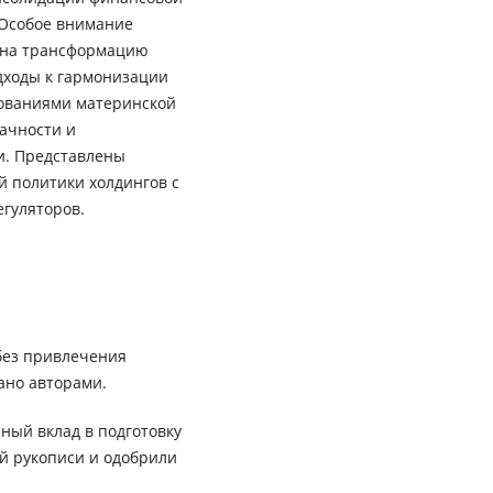
 Особое внимание
 на трансформацию
дходы к гармонизации
бованиями материнской
ачности и
и. Представлены
 политики холдингов с
гуляторов.
без привлечения
ано авторами.
ный вклад в подготовку
ей рукописи и одобрили