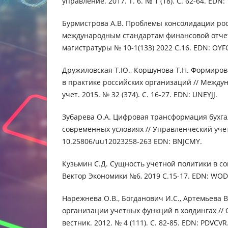
управление. 2017. Т. 6. № 1 (18). С. 62-64. EDN:
Бурмистрова А.В. Проблемы консолидации рос
международным стандартам финансовой отче
магистратуры № 10-1(133) 2022 С.16. EDN: OYF
Дружиловская Т.Ю., Коршунова Т.Н. Формиро
в практике российских организаций // Между
учет. 2015. № 32 (374). С. 16-27. EDN: UNEYJJ.
Зубарева О.А. Цифровая трансформация бухга
современных условиях // Управленческий учет. 
10.25806/uu12023258-263 EDN: BNJCMY.
Кузьмин С.Д. Сущность учетной политики в со
Вектор Экономики №6, 2019 С.15-17. EDN: WOD
Нарежнева О.В., Богданович И.С., Артемьева 
организации учетных функций в холдингах //
вестник. 2012. № 4 (111). С. 82-85. EDN: PDVCVR