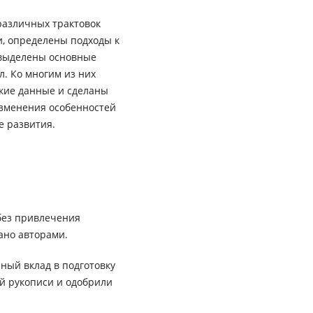
различных трактовок
, определены подходы к
 выделены основные
. Ко многим из них
кие данные и сделаны
изменения особенностей
е развития.
без привлечения
ано авторами.
ный вклад в подготовку
ей рукописи и одобрили