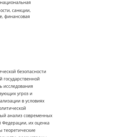
 национальная
ости, санкции,
е, финансовая
ической безопасности
й государственной
ь исследования
вующих угроз и
ализации в условиях
олитической
сный анализ современных
й Федерации, их оценка
ы теоретические