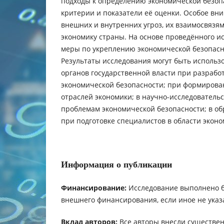
подходы к определению экономической безоп
критерии и показатели её оценки. Особое вн
внешних и внутренних угроз, их взаимосвязя
экономику страны. На основе проведённого 
меры по укреплению экономической безопасно
Результаты исследования могут быть использ
органов государственной власти при разрабо
экономической безопасности; при формирова
отраслей экономики; в научно-исследовательс
проблемам экономической безопасности; в о
при подготовке специалистов в области эконо
Информация о публикации
Финансирование:
Исследование выполнено 
внешнего финансирования, если иное не указ
Вклад авторов:
Все авторы внесли существен