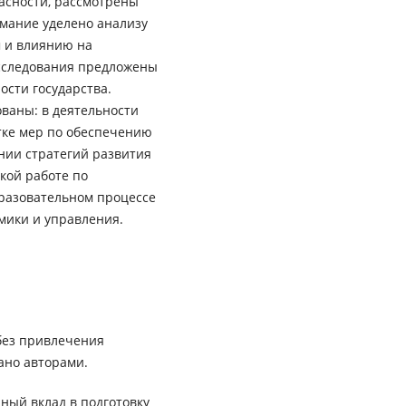
асности, рассмотрены
имание уделено анализу
м и влиянию на
исследования предложены
сти государства.
ованы: в деятельности
тке мер по обеспечению
нии стратегий развития
кой работе по
бразовательном процессе
мики и управления.
без привлечения
ано авторами.
ный вклад в подготовку