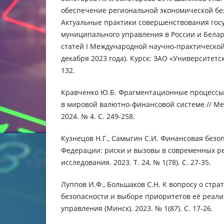
обеспечение региональной экономической без
Актуальные практики совершенствования гос
муниципального управления в России и Белар
статей I Международной научно‑практической
декабря 2023 года). Курск: ЗАО «Университетска
132.
Кравченко Ю.Б. Фрагментационные процессы
в мировой валютно‑финансовой системе // М
2024. № 4. С. 249-258.
Кузнецов Н.Г., Самыгин С.И. Финансовая безо
Федерации: риски и вызовы в современных р
исследования. 2023. Т. 24, № 1(78). С. 27-35.
Луппов И.Ф., Большаков С.Н. К вопросу о стр
безопасности и выборе приоритетов её реали
управления (Минск). 2023. № 1(87). С. 17-26.