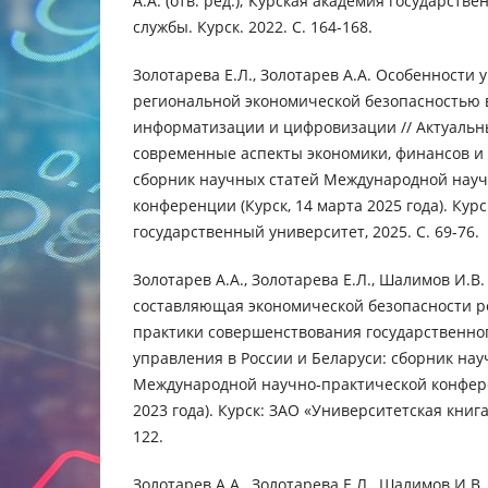
А.А. (отв. ред.); Курская академия государст
службы. Курск. 2022. С. 164-168.
Золотарева Е.Л., Золотарев А.А. Особенности
региональной экономической безопасностью 
информатизации и цифровизации // Актуальн
современные аспекты экономики, финансов и б
сборник научных статей Международной науч
конференции (Курск, 14 марта 2025 года). Курс
государственный университет, 2025. С. 69-76.
Золотарев А.А., Золотарева Е.Л., Шалимов И.В
составляющая экономической безопасности ре
практики совершенствования государственно
управления в России и Беларуси: сборник нау
Международной научно‑практической конфере
2023 года). Курск: ЗАО «Университетская книга»
122.
Золотарев А.А., Золотарева Е.Л., Шалимов И.