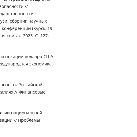
опасности //
ударственного и
уси: сборник научных
 конференции (Курск, 19
я книга», 2023. С. 127-
 и позиции доллара США
еждународная экономика.
пасность Российской
еалиях // Финансовые
атегии национальной
зации // Проблемы