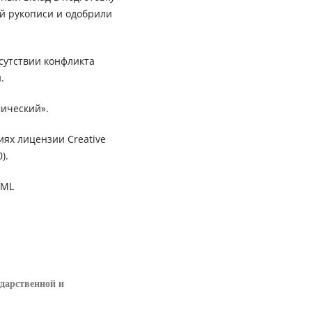
ей рукописи и одобрили
сутствии конфликта
.
ический».
иях лицензии Creative
).
XML
дарственной и