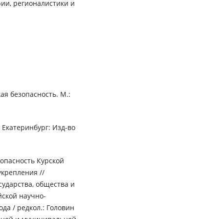
рии, регионалистики и
я безопасность. М.:
 Екатеринбург: Изд-во
зопасность Курской
укрепления //
сударства, общества и
йской научно-
да / редкол.: Головин