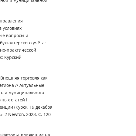
венной и муниципальной
 управления
в условиях
ые вопросы и
ухгалтерского учёта:
но‑практической
к: Курский
. Внешняя торговля как
гиона // Актуальные
го и муниципального
чных статей I
нции (Курск, 19 декабря
, 2 Newton, 2023. С. 120-
В. Факторы, влияющие на